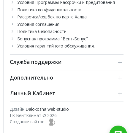
Условия Программы Рассрочки и Кредитования
Шведский концерн AB Electrolux – это один из крупнейших в
Политика конфиденциальности
мире производителей не только бытовой техники, но и
Рассрочка/кешбек по карте Халва.
профессионального оборудования. Главным достоинством
Условия соглашения
всей выпускаемой компанией продукции является
Политика безопасности
непревзойденное качество и долгий срок службы приборов.
Бонусная программа "Вент-Бонус"
Также всю продукцию Electrolux выделяет стильный,
Условия гарантийного обслуживания.
европейский дизайн и современный функционал.
Служба поддержки
Дополнительно
Личный Кабинет
Дизайн
Dalokosha web-studio
ГК ВентКлимат © 2026.
Создание сайтов -