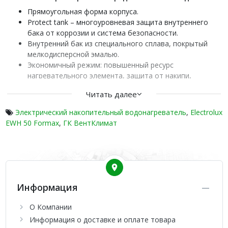
Прямоугольная форма корпуса.
Protect tank – многоуровневая защита внутреннего
бака от коррозии и система безопасности.
Внутренний бак из специального сплава, покрытый
мелкодисперсной эмалью.
Экономичный режим: повышенный ресурс
нагревательного элемента, защита от накипи,
обеззараживание воды.
Читать далее
Функция управления мощностью нагрева –
возможность размещения в помещениях с
Электрический накопительный водонагреватель
,
Electrolux
ограниченной мощностью электросети.
EWH 50 Formax
,
ГК ВентКлимат
3х ступенчатая регулировка мощности нагрева воды.
Магниевый анод увеличенной массы.
Регулировка температуры от 30 до 75 С.
Устройство Защитного Отключения электричества
(УЗО).
Защита от перегрева, предохранительный клапан.
Информация
Высокоэффективная (CFC-Free) теплоизоляция.
Класс защиты IPX4.
О Компании
Вертикальный монтаж на стену.
Информация о доставке и оплате товара
Компактный размер.