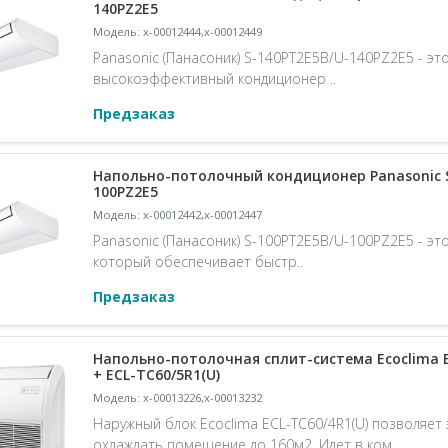
140PZ2E5
Модель: x-00012444,x-00012449
Panasonic (Панасоник) S-140PT2E5B/U-140PZ2E5 - э
высокоэффективный кондиционер ..
Предзаказ
Напольно-потолочный кондиционер Panasonic S
100PZ2E5
Модель: x-00012442,x-00012447
Panasonic (Панасоник) S-100PT2E5B/U-100PZ2E5 - эт
который обеспечивает быстр..
Предзаказ
Напольно-потолочная сплит-система Ecoclima 
+ ECL-TC60/5R1(U)
Модель: x-00013226,x-00013232
Наружный блок Ecoclima ECL-TC60/4R1(U) позволяет
охлаждать помещение до 160м2. Идет в ком..