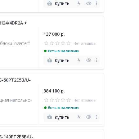
Купить
H24/4DR2A +
137 000 р.
оки Inverter"
Нет отзывов
Есть в наличии
Купить
-50PT2E5B/U-
384 100 р.
щная напольно-
Нет отзывов
Есть в наличии
Купить
-140PT2E5B/U-