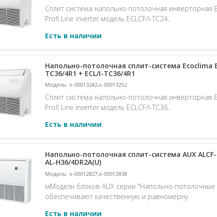
Сплит система напольно-потолочная инверторная E
Profi Line inverter модель ECLCF/I-TC24..
Есть в наличии
Напольно-потолочная сплит-система Ecoclima E
TC36/4R1 + ECL/I-TC36/4R1
Модель: x-00013242,x-00013252
Сплит система напольно-потолочная инверторная E
Profi Line inverter модель ECLCF/I-TC36..
Есть в наличии
Напольно-потолочная сплит-система AUX ALCF-
AL-H36/4DR2A(U)
Модель: x-00012827,x-00012838
мМодели блоков AUX серии "Напольно-потолочные бл
обеспечивают качественную и равномерну..
Есть в наличии