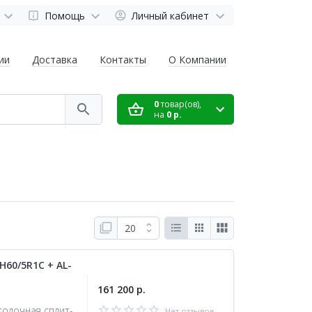
Помощь
Личный кабинет
ии
Доставка
Контакты
О Компании
0
товар(ов),
на
0 р.
60/5R1C + AL-
161 200 р.
толочная сплит-
Нет отзывов