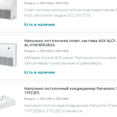
Модель: x-00013240,x-00013250
Сплит система напольно-потолочная инверторная E
Profi Line inverter модель ECLCF/I-TC18..
Есть в наличии
Напольно-потолочная сплит-система AUX ALCF-
AL-H18/4DR2A(U)
Модель: x-00012825,x-00012836
мМодели блоков AUX серии "Напольно-потолочные бл
обеспечивают качественную и равномерну..
Есть в наличии
Напольно-потолочный кондиционер Panasonic S
71PZ2E5
Модель: x-00012441,x-00012446
Напольно-потолочный кондиционер Panasonic (Пана
71PT2E5B/U-71PZ2E5 отличается..