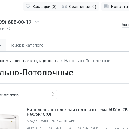
Закладки (0)
Сравнение (0)
Новости
99) 608-00-17
Акц
о мной
промышленные кондиционеры
Напольно-Потолочные
льно-Потолочные
Напольно-потолочная сплит-система AUX ALCF-H
H60/5R1C(U)
Модель: x-00012487,x-00012495
AUX ALCF-H60/5R1C + AL-H60/5R1C(U) – Напольно-по