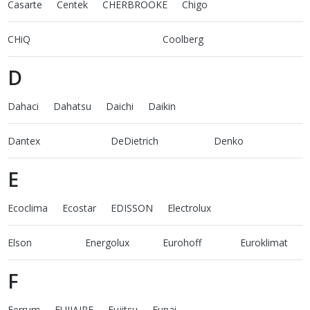
Casarte
Centek
CHERBROOKE
Chigo
CHiQ
Coolberg
D
Dahaci
Dahatsu
Daichi
Daikin
Dantex
DeDietrich
Denko
E
Ecoclima
Ecostar
EDISSON
Electrolux
Elson
Energolux
Eurohoff
Euroklimat
F
Ferrum
FUJIAIRE
Fujitsu
Funai