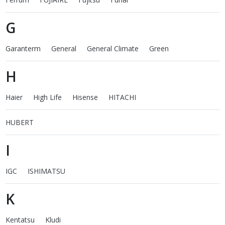
G
Garanterm
General
General Climate
Green
H
Haier
High Life
Hisense
HITACHI
HUBERT
I
IGC
ISHIMATSU
K
Kentatsu
Kludi