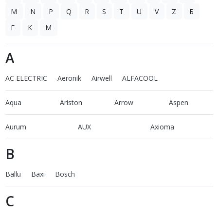
M
N
P
Q
R
S
T
U
V
Z
Б
Г
К
М
A
AC ELECTRIC
Aeronik
Airwell
ALFACOOL
Aqua
Ariston
Arrow
Aspen
Aurum
AUX
Axioma
B
Ballu
Baxi
Bosch
C