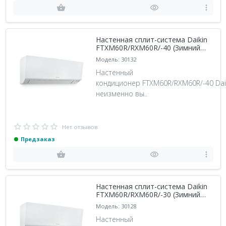
Настенная сплит-система Daikin
FTXM60R/RXM60R/-40 (Зимний
комплект -40)
Модель: 30132
Настенный
кондиционер FTXM60R/RXM60R/-40 Daik
неизменно вы..
Нет отзывов
Предзаказ
Настенная сплит-система Daikin
FTXM60R/RXM60R/-30 (Зимний
комплект -30)
Модель: 30128
Настенный