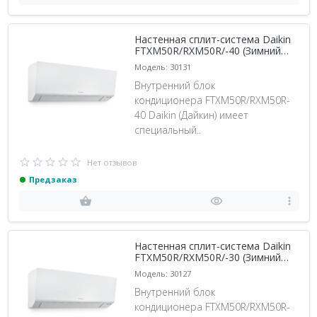
Настенная сплит-система Daikin
FTXM50R/RXM50R/-40 (Зимний
Комплект -40)
Модель: 30131
Внутренний блок
кондиционера FTXM50R/RXM50R-
40 Daikin (Дайкин) имеет
специальный..
Нет отзывов
Предзаказ
Настенная сплит-система Daikin
FTXM50R/RXM50R/-30 (Зимний
Комплект -30)
Модель: 30127
Внутренний блок
кондиционера FTXM50R/RXM50R-