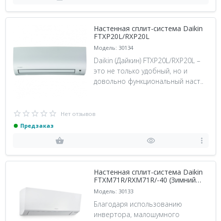
Настенная сплит-система Daikin
FTXP20L/RXP20L
Модель: 30134
Daikin (Дайкин) FTXP20L/RXP20L –
это не только удобный, но и
довольно функциональный наст..
Нет отзывов
Предзаказ
Настенная сплит-система Daikin
FTXM71R/RXM71R/-40 (Зимний
комплект -40)
Модель: 30133
Благодаря использованию
инвертора, малошумного