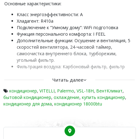
Основные характеристики:
Класс энергоэффективности: A
Хладагент: R410a
Подключение к “Умному дому”: WiFi подготовка
Функция персонального комфорта: I FEEL
Дополнительные функции: Осушение и вентиляция, 5
скоростей вентилятора, 24-часовой таймер,
самоочистка внутреннего блока, турборежим,
угольный фильтр.
Фильтрация воздуха: Карбоновый фильтр, фильтр
витамин C, антибактериальный фильтр.
Удобство использования: Русифицированный пульт,
Читать далее
держатель пульта, встроенный температурный датчик
кондиционер
,
VITELLI
,
Palermo
,
VSL-18H
,
ВентКлимат
,
в пульте (локальный микроклимат).
бытовой кондиционер
,
охлаждение
,
купить кондиционер
,
Дополнительно: Функция ионизации.
кондиционер для дома
,
кондиционер 18000btu
Кондиционер VITELLI Palermo VSL-18H – это стильное
решение для вашего дома, которое легко интегрируется в
систему “Умный дом” и обеспечивает максимальный
комфорт в больших помещениях.