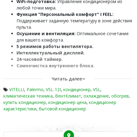
WiFi-подготовка:
Управление кондиционером из
любой точки мира.
Функция "Персональный комфорт" I FEEL:
Поддерживает заданную температуру в зоне действия
пульта.
Осушение и вентиляция:
Оптимальное сочетание
для вашего комфорта.
5 режимов работы вентилятора.
Интеллектуальный дисплей.
24-часовой таймер.
Самоочистка внутреннего блока.
Турборежим.
Угольный фильтр:
Читать далее
Удаляет пыль, запахи и
аллергены.
VITELLI
,
Palermo
,
VSL-12I
,
кондиционер
,
VSL
,
Витамин C и антибактериальный фильтр:
климатическая техника
,
ВентКлимат
,
охлаждение
,
обогрев
,
Дополнительная очистка воздуха.
купить кондиционер
,
кондиционер цена
,
кондиционер
Русскоязычный пульт:
Удобство использования.
характеристики
,
бытовой кондиционер
Держатель пульта.
Низкотемпературный комплект (опция).
Функция ионизации:
Обогащение воздуха
полезными ионами.
Интеграция в систему "Умный дом".