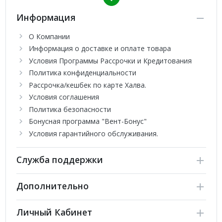
Информация
Дизайн:
Элегантный сплит-система итальянской VITELLI
Palermo в белом глянцевом цвете, идеально впишется в
О Компании
любой интерьер.
Информация о доставке и оплате товара
Дополнительные опции:
Возможна установка Wi-Fi
Условия Программы Рассрочки и Кредитования
модуля или зимнего комплекта.
Политика конфиденциальности
Обеспечьте максимальный комфорт в вашем доме с
Рассрочка/кешбек по карте Халва.
кондиционером VITELLI Palermo VSL-12I!
Условия соглашения
Политика безопасности
Бонусная программа "Вент-Бонус"
Условия гарантийного обслуживания.
Служба поддержки
Дополнительно
Личный Кабинет