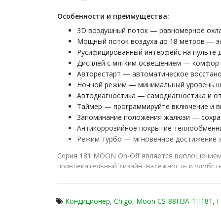
Особенности и преимущества:
3D воздушный поток — равномерное охлаж
Мощный поток воздуха до 18 метров — 
Русифицированный интерфейс на пульте 
Дисплей с мягким освещением — комфорт
Авторестарт — автоматическое восстано
Ночной режим — минимальный уровень шум
Автодиагностика — самодиагностика и о
Таймер — программируйте включение и в
Запоминание положения жалюзи — сохран
Антикоррозийное покрытие теплообменник
Режим турбо — мгновенное достижение 
Серия 181 MOON On-Off является воплощением 
привлекательный дизайн, надежность и удобст
экологически ответственному кондиционирован
Кондиционер
,
Chigo
,
Moon CS-88H3A-1H181
,
Г