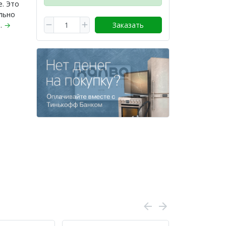
е. Это
льно
..
→
Заказать