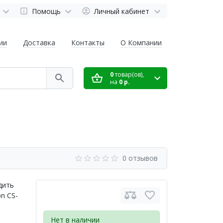
Помощь
Личный кабинет
ии
Доставка
Контакты
О Компании
0
товар(ов),
на
0 р.
0 отзывов
дить
n CS-
Нет в наличии