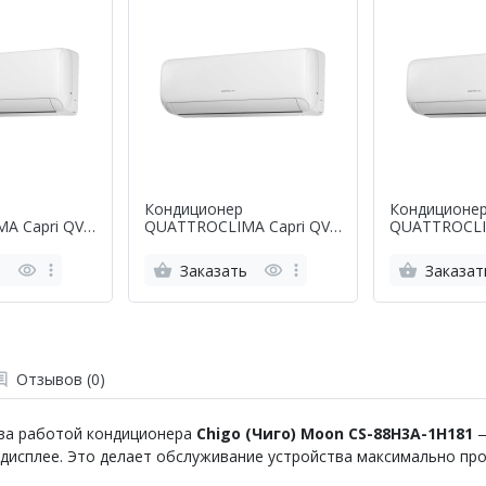
Кондиционер
Кондиционе
A Capri QV-
QUATTROCLIMA Capri QV-
QUATTROCLIM
CA09WA
CA12WA/QN-CA12WA
CA18WA/QN
ь
Заказать
Заказат
Отзывов (0)
 за работой кондиционера
Chigo (Чиго) Moon
CS-88H3A-1H181
—
дисплее. Это делает обслуживание устройства максимально пр