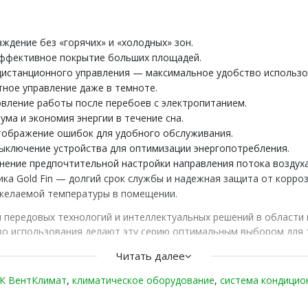
дение без «горячих» и «холодных» зон.
эффективное покрытие больших площадей.
дистанционного управления — максимальное удобство использо
ное управление даже в темноте.
вление работы после перебоев с электропитанием.
а и экономия энергии в течение сна.
тображение ошибок для удобного обслуживания.
ыключение устройства для оптимизации энергопотребления.
ение предпочтительной настройки направления потока воздуха
а Gold Fin — долгий срок службы и надежная защита от корроз
желаемой температуры в помещении.
передовых технологий и интеллектуальных решений в области 
во использования делают эту серию оптимальным выбором для т
ию воздуха. Откройте для себя новую эру комфорта с серией 18
Читать далее
К ВентКлимат
,
климатическое оборудование
,
система кондицио