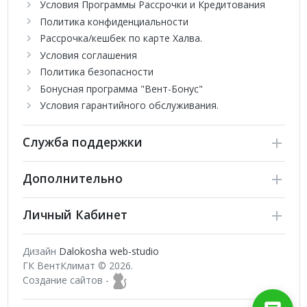
Условия Программы Рассрочки и Кредитования
дизайн, надежность и удобство использования делают эту
Политика конфиденциальности
серию оптимальным выбором для тех, кто стремится к
Рассрочка/кешбек по карте Халва.
современному и экологически ответственному
кондиционированию воздуха. Откройте для себя новую эру
Условия соглашения
комфорта с серией 181 MOON On-Off от Chigo!
Политика безопасности
Бонусная программа "Вент-Бонус"
Условия гарантийного обслуживания.
Служба поддержки
Дополнительно
Личный Кабинет
Дизайн
Dalokosha web-studio
ГК ВентКлимат © 2026.
Создание сайтов -