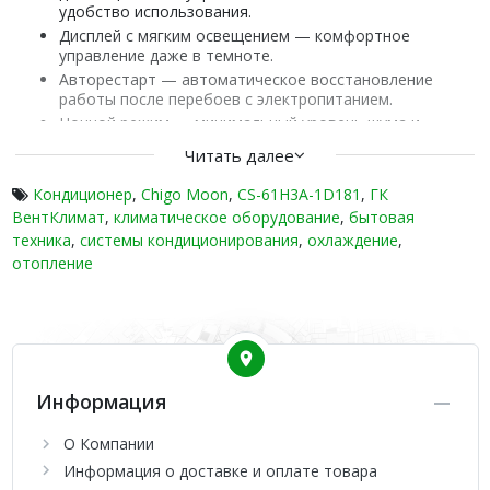
удобство использования.
Дисплей с мягким освещением — комфортное
управление даже в темноте.
Авторестарт — автоматическое восстановление
работы после перебоев с электропитанием.
Ночной режим — минимальный уровень шума и
экономия энергии в течение сна.
Читать далее
Автодиагностика — самодиагностика и отображение
ошибок для удобного обслуживания.
Кондиционер
,
Chigo Moon
,
CS-61H3A-1D181
,
ГК
Таймер — программируйте включение и выключение
ВентКлимат
,
климатическое оборудование
,
бытовая
устройства для оптимизации энергопотребления.
техника
,
системы кондиционирования
,
охлаждение
,
Запоминание положения жалюзи — сохранение
отопление
предпочтительной настройки направления потока
воздуха.
Антикоррозийное покрытие теплообменника Gold Fin
— долгий срок службы и надежная защита от
коррозии.
Режим турбо — мгновенное достижение желаемой
Информация
температуры в помещении.
Серия 181 MOON On-Off является воплощением передовых
О Компании
технологий и интеллектуальных решений в области
Информация о доставке и оплате товара
кондиционирования воздуха. Эстетически привлекательный