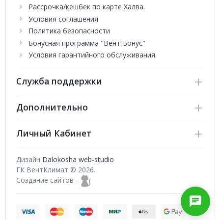
Рассрочка/кешбек по карте Халва.
дизайн, надежность и удобство использования делают эту
серию оптимальным выбором для тех, кто стремится к
Условия соглашения
современному и экологически ответственному
Политика безопасности
кондиционированию воздуха. Откройте для себя новую эру
Бонусная программа "Вент-Бонус"
комфорта с серией 181 MOON On-Off от Chigo!
Условия гарантийного обслуживания.
Служба поддержки
Дополнительно
Личный Кабинет
Дизайн
Dalokosha web-studio
ГК ВентКлимат © 2026.
Создание сайтов -