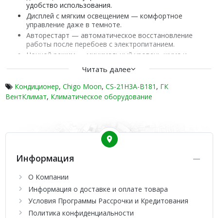
удобство использования.
Дисплей с мягким освещением — комфортное
управление даже в темноте.
Авторестарт — автоматическое восстановление
работы после перебоев с электропитанием.
Ночной режим — минимальный уровень шума и
экономия энергии в течение сна.
Читать далее
Автодиагностика — самодиагностика и отображение
ошибок для удобного обслуживания.
Кондиционер
,
Chigo Moon
,
CS-21H3A-B181
,
ГК
Таймер — программируйте включение и выключение
ВентКлимат
,
Климатическое оборудование
устройства для оптимизации энергопотребления.
Запоминание положения жалюзи — сохранение
предпочтительной настройки направления потока
воздуха.
Антикоррозийное покрытие теплообменника Gold Fin
— долгий срок службы и надежная защита от
Информация
коррозии.
Режим турбо — мгновенное достижение желаемой
О Компании
температуры в помещении.
Информация о доставке и оплате товара
Серия 181 MOON On-Off является воплощением передовых
Условия Программы Рассрочки и Кредитования
технологий и интеллектуальных решений в области
Политика конфиденциальности
кондиционирования воздуха. Эстетически привлекательный