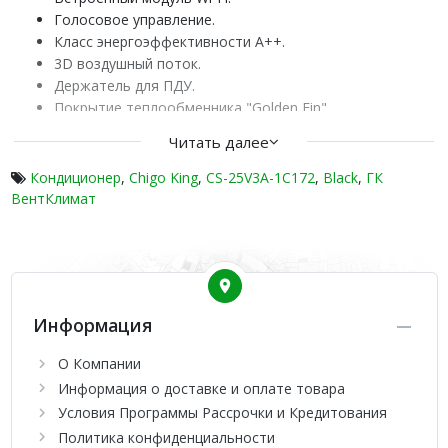
Голосовое управление.
Класс энергоэффективности А++.
3D воздушный поток.
Держатель для ПДУ.
Покрытие теплообменника "Golden Fin".
LED-дисплей с мягким освещением.
Читать далее
Режим Турбо.
Управление вертикальными и горизонтальными
Кондиционер
,
Chigo King
,
CS-25V3A-1C172
,
Black
,
ГК
жалюзи с пульта ПДУ.
ВентКлимат
Таймер.
Двусторонний дренаж.
Авторестарт.
Защита от образования наледи.
Интеллектуальная разморозка.
Информация
Запоминание расположения жалюзи.
Защита от перегрева.
О Компании
Ночной режим.
Информация о доставке и оплате товара
Автодиагностика.
Быстрый старт.
Условия Программы Рассрочки и Кредитования
Работа при низких температурах.
Политика конфиденциальности