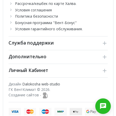
Энергосбережение.
Рассрочка/кешбек по карте Халва.
Режим "Теплый пуск".
Условия соглашения
Политика безопасности
Серия настенных кондиционеров 172 King Inverter Black
объединяет в себе новейшие технологии, экологичные
Бонусная программа "Вент-Бонус"
материалы, надежную конструкцию и, конечно же, большой
Условия гарантийного обслуживания.
набор функциональных возможностей. Управлять сплит-
системами можно при помощи комплектного пульта ДУ,
Служба поддержки
голосовым помощником Алиса или же со своего смартфона
через Wi-Fi. Режимы Турбо, Ночной, Энергосбережение,
Таймер и прочее делают эксплуатацию моделей
Дополнительно
комфортной и приятной.
Личный Кабинет
Дизайн
Dalokosha web-studio
ГК ВентКлимат © 2026.
Создание сайтов -