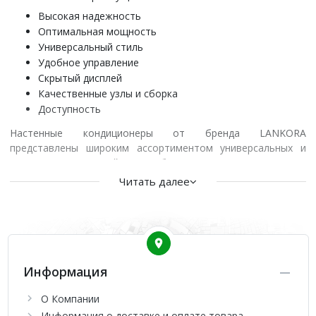
Высокая надежность
Оптимальная мощность
Универсальный стиль
Удобное управление
Скрытый дисплей
Качественные узлы и сборка
Доступность
Настенные кондиционеры от бренда LANKORA
представлены широким ассортиментом универсальных и
лаконичных изделий для бытового и аналогичного
применения. Новая серия Lion включает неинверторные
Читать далее
модели с компрессорами типа On/Off, которые доступны
широкому кругу покупателей для охлаждения квартир,
офисов, домов или магазинов.
Информация
О Компании
Информация о доставке и оплате товара