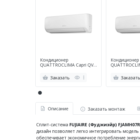
Кондиционер
Кондиционер
QUATTROCLIMA Capri QV-
QUATTROCLIM
CA07WA/QN-CA07WA
CA09WA/QN-
Заказать
Заказат
Описание
Заказать монтаж
Сплит-система
FUJIAIRE
(Фуджиэйр) FJAMH07R
дизайн позволяет легко интегрировать модель
обеспечивает экономичное потребление энерги