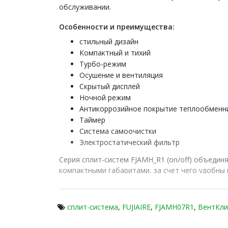
обслуживании.
Особенности и преимущества:
стильный дизайн
Компактный и тихий
Турбо-режим
Осушение и вентиляция
Скрытый дисплей
Ночной режим
Антикоррозийное покрытие теплообменн
Таймер
Система самоочистки
Электростатический фильтр
Серия сплит-систем FJAMH_R1 (on/off)
объединя
компактными габаритами, за счет чего удобн
с защитой от коррозии обеспечивают эффектив
сплит-система
,
FUJIAIRE
,
FJAMH07R1
,
ВентКли