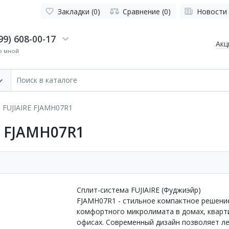
Закладки (0)
Сравнение (0)
Новости
99) 608-00-17
Акц
о мной
 FUJIAIRE FJAMH07R1
E FJAMH07R1
Сплит-система FUJIAIRE (Фуджиэйр)
FJAMH07R1 - стильное компактное решени
комфортного микролимата в домах, кварт
офисах. Современный дизайн позволяет л