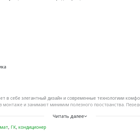
ика
ет в себе элегантный дизайн и современные технологиии комф
ы в монтаже и занимают минимум полезного пространства. Пере
ное охлаждение и обогрев помещений и долгий срок службы об
Читать далее
мат
,
ГК
,
кондиционер