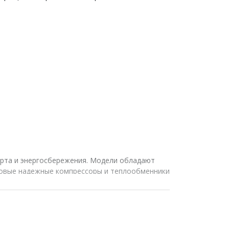
орта и энергосбережения. Модели обладают
довые надежные компрессоры и теплообменники
орудования.