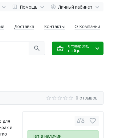
Помощь
Личный кабинет
ии
Доставка
Контакты
О Компании
0
товар(ов),
на
0 р.
0 отзывов
е для
ирах и
егко
Нет в наличии