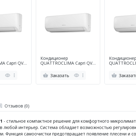
Кондиционер
Кондиционе
A Capri QV-
QUATTROCLIMA Capri QV-
QUATTROCLIM
CA09WA
CA12WA/QN-CA12WA
CA18WA/QN
ь
Заказать
Заказат
Отзывов (0)
1
-
стильное компактное решение для комфортного микролимата
 в любой интерьер. Система обладает возможностью регулиров
и. Функция самоочистки предотвращает появление плесени и с