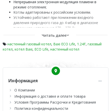
Непрерывная электронная модуляция пламени в
режиме отопления;
Котлы адаптированы к российским условиям.
Устойчиво работают при понижении входного
давления природного газа до 4 мбар в диапазоне
питающего напряжения 170 – 270 В;
Плавное электронное зажигание;
Читать далее
Рассекатели пламени на горелке изготовлены из
нержавеющей стали;
настенный газовый котел
,
Baxi ECO Life
,
1.24F
,
газовый
Возможна перенастройка для работы на сжиженном
котел
,
котел Baxi
,
ECO Life
,
настенный котел
газе.
Гидравлическая система:
Латунная гидравлическая группа;
Турбинный датчик протока горячей воды
Информация
(расходомер);
Энергосберегающий циркуляционный насос со
О Компании
встроенным автоматическим воздухоотводчиком;
Информация о доставке и оплате товара
Первичный медный теплообменник, покрытый
Условия Программы Рассрочки и Кредитования
специальным составом для дополнительной защиты
от коррозии;
Политика конфиденциальности