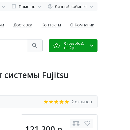
Помощь
Личный кабинет
ии
Доставка
Контакты
О Компании
0
товар(ов),
на
0 р.
системы Fujitsu
2 отзывов
121 200 р.