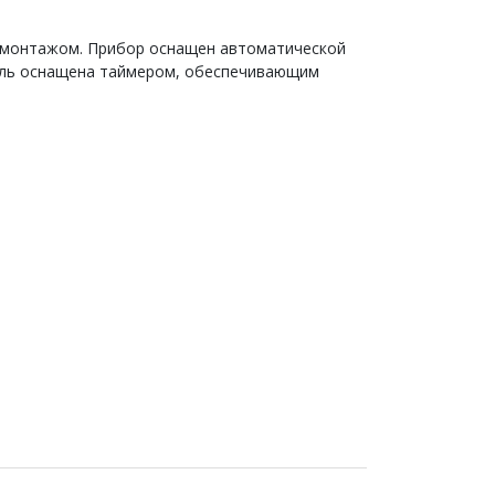
 монтажом. Прибор оснащен автоматической
ель оснащена таймером, обеспечивающим
 Модели предназначены для установки в
 эксплуатации. Пульт управления