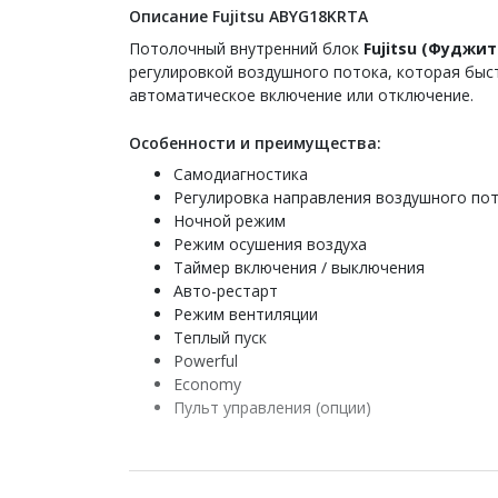
Описание Fujitsu ABYG18KRTA
Потолочный внутренний блок
Fujitsu (Фуджи
регулировкой воздушного потока, которая бы
автоматическое включение или отключение.
Особенности и преимущества:
Самодиагностика
Регулировка направления воздушного по
Ночной режим
Режим осушения воздуха
Таймер включения / выключения
Авто-рестарт
Режим вентиляции
Теплый пуск
Powerful
Economy
Пульт управления (опции)
Потолочные внутренние блоки Fujitsu серии A
горизонтальном положении на потолке. Прибо
кондиционером заказывается отдельно.