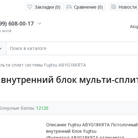
Закладки (0)
Сравнение (0)
Новости
99) 608-00-17
Акц
о мной
льти-сплит системы Fujitsu ABYG18KRTA
нутренний блок мульти-сплит 
Бонусные баллы:
12120
Описание Fujitsu ABYG18KRTA Потолочный
внутренний блок Fujitsu
(Фуджитсу) ABYG18KRTA отличается