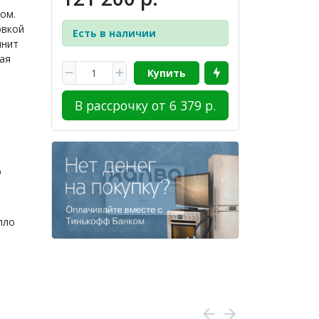
ом.
овкой
Есть в наличии
лнит
ая
Купить
В рассрочку от 6 379 р.
р
пло