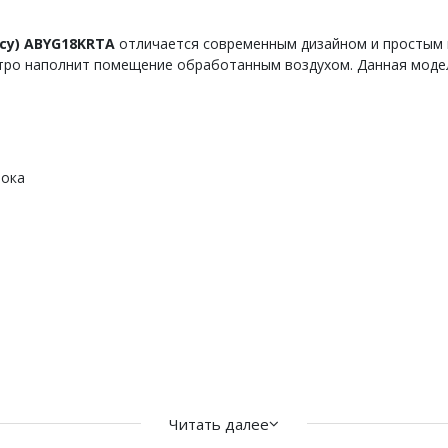
тсу) ABYG18KRTA
отличается современным дизайном и простым
стро наполнит помещение обработанным воздухом. Данная мод
тока
BYG_KRTA представлены двумя моделями мощностью 5,2 и 6 кВт.
ры оснащены оптимальным количеством функций для комфортной
Читать далее