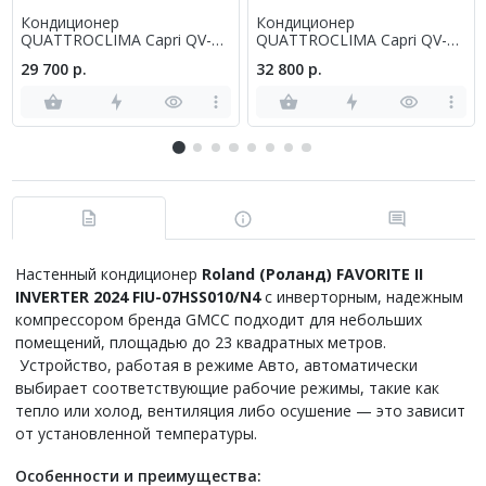
Кондиционер
Кондиционер
QUATTROCLIMA Capri QV-
QUATTROCLIMA Capri QV-
CA07WA/QN-CA07WA
CA09WA/QN-CA09WA
29 700 р.
32 800 р.
Настенный кондиционер
Roland
(Роланд) FAVORITE II
INVERTER 2024
FIU
-07
HSS
010/
N4
с инверторным, надежным
компрессором бренда GMCC подходит для небольших
помещений, площадью до 23 квадратных метров.
Устройство, работая в режиме Авто, автоматически
выбирает соответствующие рабочие режимы, такие как
тепло или холод, вентиляция либо осушение — это зависит
от установленной температуры.
Особенности и преимущества: