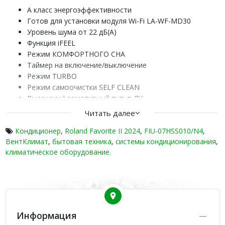
А класс энергоэффективности
Готов для установки модуля Wi-Fi LA-WF-MD30
Уровень шума от 22 дБ(А)
Функция iFEEL
Режим КОМФОРТНОГО СНА
Таймер на включение/выключение
Режим TURBO
Режим самоочистки SELF CLEAN
Высокоинформативный пульт ДУ
Скрытый LED-дисплей
Читать далее
Работа на нагрев до -15 °С
Кондиционер
,
Roland Favorite II 2024
,
FIU-07HSS010/N4
,
Антикоррозийное покрытие GOLDEN FIN
ВентКлимат
,
бытовая техника
,
системы кондиционирования
,
Надежный и долговечный GMCC компрессор
климатическое оборудование.
Защитная накладка на вентили
Серия настенных кондиционеров FAVORITE II INVERTER 2024
торговой марки ROLAND включает три сплит-системы
охлаждающей способностью 7, 9, 12 тыс. BTU. Ассортимент
устройств с надежными и долговечными инверторными
компрессорами относят к высокому А классу, имеют четыре
Информация
основных рабочих режима, управляются