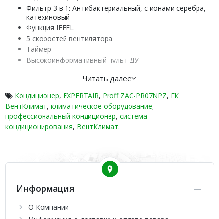
Фильтр 3 в 1: Антибактериальный, c ионами серебра,
катехиновый
Функция IFEEL
5 скоростей вентилятора
Таймер
Высокоинформативный пульт ДУ
Качественные, эффективные, тихие
Читать далее
Расширенная гарантия 2+1 года
Кондиционер
,
EXPERTAIR
,
Proff ZAC-PR07NPZ
,
ГК
Бренд EXPERTAIR представил серию классических
ВентКлимат
,
климатическое оборудование
,
кондиционеров PROFF в широком диапазоне мощности от
профессиональный кондиционер
,
система
2,1 кВт до 7,1 кВт, которые соответствуют классу
кондиционирования
,
ВентКлимат.
энергоэффективности А и являются надежными и
функциональными решениями для комфортного обогрева и
охлаждения помещений. Тихие модели идеально подходят
для использования в рабочих помещениях и спальнях, где
требуется минимальный уровень шума.
Информация
О Компании