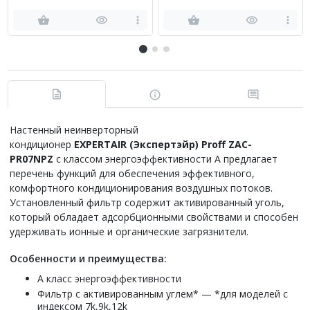
CA07WA/QN-CA07WA
CA09WA/QN-CA09WA
Настенный неинверторный
кондиционер
EXPERTAIR
(Экспертэйр) Proff
ZAC
-
PR
07
NPZ
с классом энергоэффективности А предлагает
перечень функций для обеспечения эффективного,
комфортного кондиционирования воздушных потоков.
Установленный фильтр содержит активированный уголь,
который обладает адсорбционными свойствами и способен
удерживать ионные и органические загрязнители.
Особенности и преимущества:
А класс энергоэффективности
Фильтр с активированным углем* — *для моделей с
индексом 7k,9k,12k