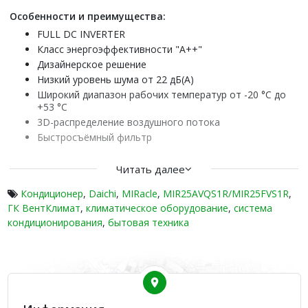
Особенности и преимущества:
FULL DC INVERTER
Класc энергоэффективности "А++"
Дизайнерское решение
Низкий уровень шума от 22 дБ(А)
Широкий диапазон рабочих температур от -20 °С до
+53 °С
3D-распределение воздушного потока
Быстросъёмный фильтр
Функция "Комфортный сон"
Фильтр с ионами серебра
Читать далее
Wi-Fi Ready
Кондиционер
,
Daichi
,
MIRacle
,
MIR25AVQS1R/MIR25FVS1R
,
Эффект бриза
ГК ВентКлимат
,
климатическое оборудование
,
система
Протяжный воздушный поток
кондиционирования
,
бытовая техника
Коррозийная стойкость
Оптимальное оттаивание
Генератор холодной плазмы
Обогрев, охлаждение при низких температурах
Сплит-системы Daichi серии MIRacle Inverter обеспечивают