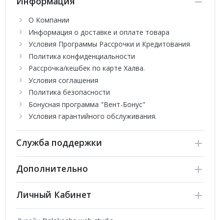
Информация
надежную и эффективную работу, сохраняя при этом
элегантность вашего дома. Сочетая в себе
О Компании
привлекательность, функциональность и наличие
Информация о доставке и оплате товара
передовых технологий, кондиционеры станут отличным
решением для покупки тем, кто ценит комфорт, уют и
Условия Программы Рассрочки и Кредитования
качество. В ассортимент дизайнерской серии входят
Политика конфиденциальности
настенные модели для помещений от 25 до 70 кв.м.
Рассрочка/кешбек по карте Халва.
Условия соглашения
Политика безопасности
Бонусная программа "Вент-Бонус"
Условия гарантийного обслуживания.
Служба поддержки
Дополнительно
Личный Кабинет