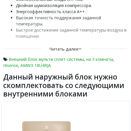
Двойная шумоизоляция компрессора.
Энергоэффективность класса А++.
Высокая точность поддержания заданной
температуры.
Быстрое достижение заданной температуры воздуха в
помещении.
Технология DC Inverter.
Читать далее
Наружные блоки мульти сплит-систем FREE MATCH DC
Inverter R32 от китайской компании Hisense – это
Внешний блок мульти сплит-системы
,
на 3 комнаты
,
высокотехнологичные модели, разработанные специально
Hisense
,
AMW3-18U4RJA
для работы в составе многозональных сплит-систем. Это
Данный наружный блок нужно
небольшие, но мощные устройства с современным
скомплектовать со следующими
долговечным компрессором и озонобезопасным фреоном.
внутренними блоками