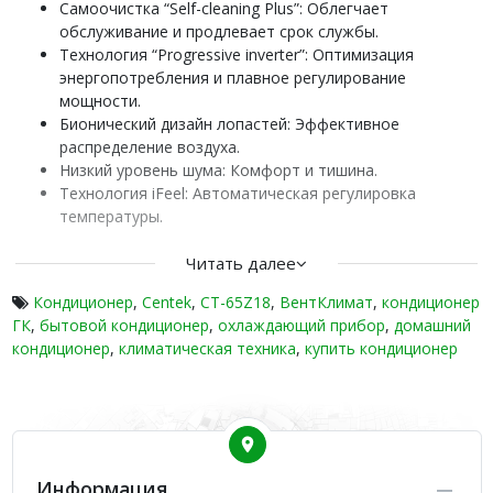
Самоочистка “Self-cleaning Plus”: Облегчает
обслуживание и продлевает срок службы.
Технология “Progressive inverter”: Оптимизация
энергопотребления и плавное регулирование
мощности.
Бионический дизайн лопастей: Эффективное
распределение воздуха.
Низкий уровень шума: Комфорт и тишина.
Технология iFeel: Автоматическая регулировка
температуры.
Широкий диапазон напряжения: Стабильная работа
при нестабильном питании.
Читать далее
Удобное дистанционное управление.
Кондиционер
,
Centek
,
CT-65Z18
,
ВентКлимат
,
кондиционер
Centek CT-65Z CARBON GRAY – современная сплит-система
ГК
,
бытовой кондиционер
,
охлаждающий прибор
,
домашний
для максимального комфорта и надежности.
кондиционер
,
климатическая техника
,
купить кондиционер
Информация