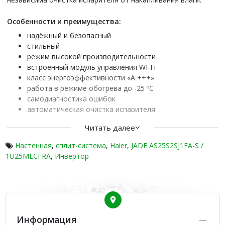
Особенности и преимущества:
надёжный и безопасный
стильный
режим высокой производительности
встроенный модуль управления WI-Fi
класс энергоэффективности «А +++»
работа в режиме обогрева до -25 ºС
самодиагностика ошибок
автоматическая очистка испарителя
24-часовой таймер
Читать далее
ионизатор воздуха Nano-Aqua
объемный расход воздуха 3-D воздушный поток
Настенная
,
сплит-система
,
Haier
,
JADE AS25S2SJ1FA-S /
конструкция вентилятора позволяет подавать воздух
1U25MECFRA
,
Инвертор
на расстояние до 12 м
скрытый светодиодный дисплей
инновационная система воздушного фильтра
тихий, комфортный сон 15 дБ
пульт управления YR-HQ
антикоррозийное покрытие Blue Fin
Информация