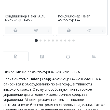
Кондиционер Haier JADE
Кондиционер Haier
AS25S2SJ1FA-W /
AS25S2SJ1FA-
1U25MECFRA
G/1U25MECFRA
Описание Haier AS25S2SJ1FA-S-1U25MECFRA
Сплит-система
Haier
(Хаер) AS25S2SJ1FA-
S
-1U25MECFRA
относится к оборудованию по энегоэффективности
высокого класса. Этому способствуют инверторное
управление двигателями и электронные средства
управления. Многие режимы система выполняет
автоматически без контроля со стороны владельца. Так же
независима очистка испарителя от накапливания влаги.