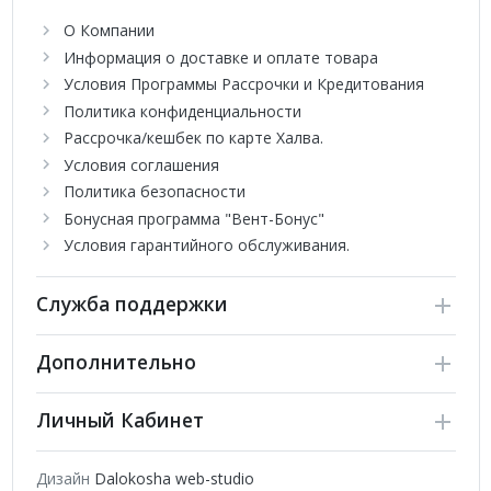
защита компрессора
О Компании
Для коммерческих помещений и жилых объектов Haier
Информация о доставке и оплате товара
создала мультисплит-системы с высокими
Условия Программы Рассрочки и Кредитования
потребительскими свойствами. Внутренние блоки JADE DC
Inverter - инновационная серия инверторного типа, со
Политика конфиденциальности
сверхнизким уровнем шума, всего 15 дБ, что в данный
Рассрочка/кешбек по карте Халва.
момент является лучшим показателем в сегменте бытовых
Условия соглашения
сплит-систем, поэтому вы можете выбрать наиболее
Политика безопасности
оптимальный вариант для конкретного помещения.
Бонусная программа "Вент-Бонус"
Условия гарантийного обслуживания.
Служба поддержки
Дополнительно
Личный Кабинет
Дизайн
Dalokosha web-studio