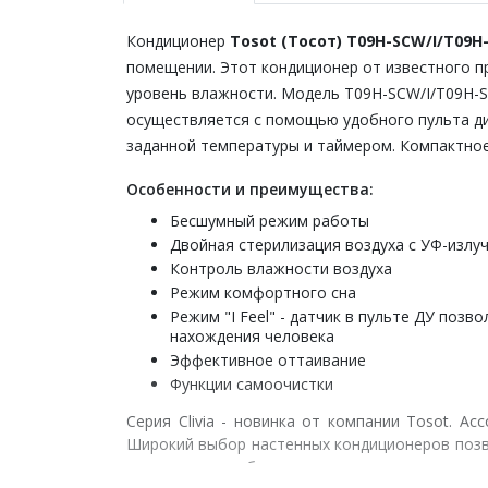
Кондиционер
Tosot
(Тосот)
T09H-SCW/I/T09H
помещении. Этот кондиционер от известного п
уровень влажности. Модель T09H-SCW/I/T09H-
осуществляется с помощью удобного пульта д
заданной температуры и таймером.
Компактное
Особенности и преимущества:
Бесшумный режим работы
Двойная стерилизация воздуха с УФ-излу
Контроль влажности воздуха
Режим комфортного сна
Режим "I Feel" - датчик в пульте ДУ поз
нахождения человека
Эффективное оттаивание
Функции самоочистки
Серия Clivia - новинка от компании Tosot. 
Широкий выбор настенных кондиционеров позв
в классическом белом цвете отлично смотрятс