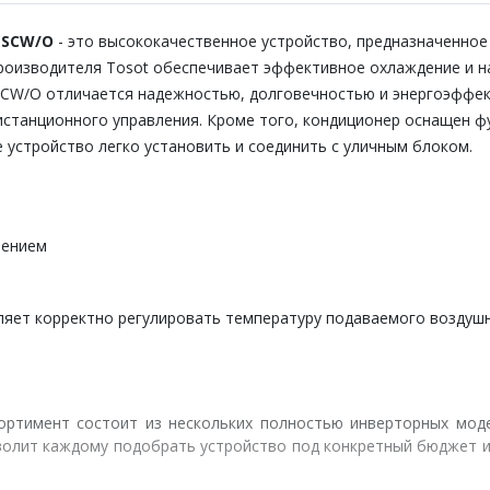
-SCW/O
- это высококачественное устройство, предназначенное
роизводителя Tosot обеспечивает эффективное охлаждение и на
SCW/O отличается надежностью, долговечностью и энергоэффе
истанционного управления. Кроме того, кондиционер оснащен 
 устройство легко установить и соединить с уличным блоком.
чением
воляет корректно регулировать температуру подаваемого воздуш
Ассортимент состоит из нескольких полностью инверторных мо
олит каждому подобрать устройство под конкретный бюджет и 
я в современных интерьерах.