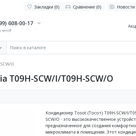
Закладки (0)
Сравнение (0)
Новости
99) 608-00-17
Акц
о мной
H-SCW/O
via T09H-SCW/I/T09H-SCW/O
Кондиционер Tosot (Тосот) T09H-SCW/I/T0
SCW/O - это высококачественное устройст
предназначенное для создания комфортно
микроклимата в помещении. Этот кондици