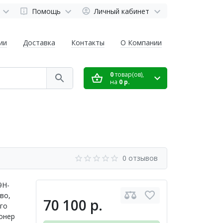
Помощь
Личный кабинет
ии
Доставка
Контакты
О Компании
0
товар(ов),
на
0 р.
0 отзывов
9H-
во,
70 100 р.
го
онер