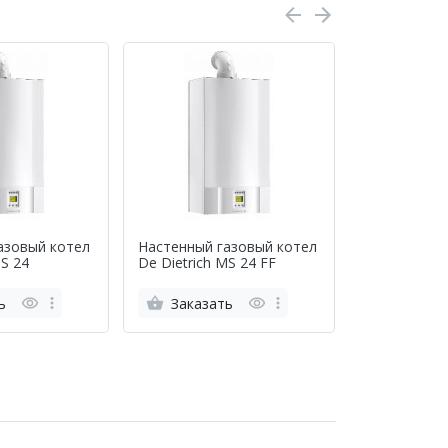
азовый котел
Настенный газовый котел
Кондиционе
MS 24
De Dietrich MS 24 FF
CVK-09H
ь
Заказать
Заказа