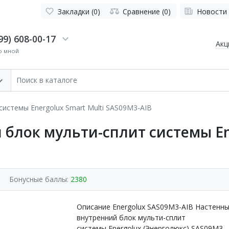
Закладки (0)
Сравнение (0)
Новости
99) 608-00-17
Акц
о мной
истемы Energolux Smart Multi SAS09M3-AIB
блок мульти-сплит системы Ene
Бонусные баллы:
2380
Описание Energolux SAS09M3-AIB Настенн
внутренний блок мульти-сплит
системы Energolux (Энерголюкс) SAS09M3-