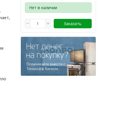
Нет в наличии
е
чает,
Заказать
ия
пло