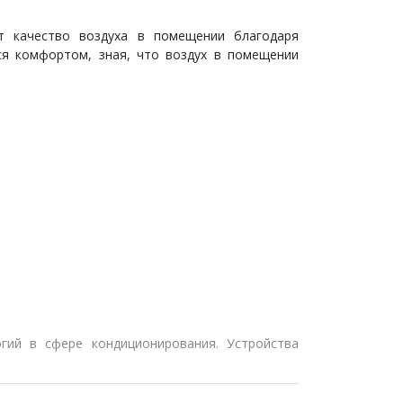
 качество воздуха в помещении благодаря
ся комфортом, зная, что воздух в помещении
гий в сфере кондиционирования. Устройствa
айн с передовыми функциями. Модельный ряд