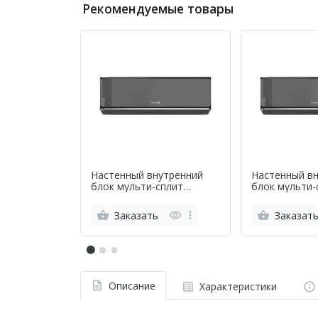
Рекомендуемые товары
Настенный внутренний
Настенный в
блок мульти-сплит
блок мульти-
системы Energolux Smart
системы Smart
Multi SAS12M3-AIB
Energolux SA
Заказать
Заказат
Описание
Характеристики