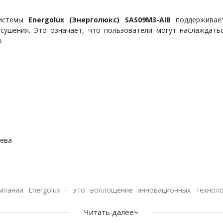
системы
Energolux (Энерголюкс) SAS09M3-AIB
поддерживает
сушения. Это означает, что пользователи могут наслаждать
.
ева
омпании Energolux – это воплощение инновационных техноло
мфорта и эффективности, сочетая в себе современный диз
оре производительности.
Читать далее