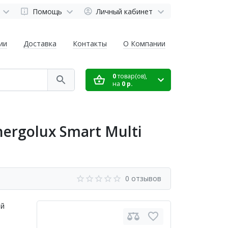
Помощь
Личный кабинет
ии
Доставка
Контакты
О Компании
0
товар(ов),
на
0 р.
rgolux Smart Multi
0 отзывов
ый