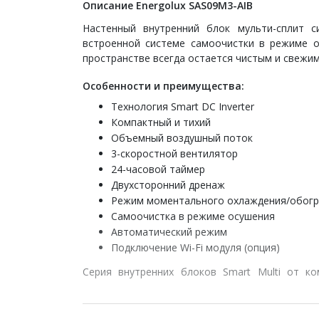
Описание Energolux SAS09M3-AIB
Настенный внутренний блок мульти-сплит 
встроенной системе самоочистки в режиме о
пространстве всегда остается чистым и свежим
Особенности и преимущества:
Технология Smart DC Inverter
Компактный и тихий
Объемный воздушный поток
3-скоростной вентилятор
24-часовой таймер
Двухсторонний дренаж
Режим моментального охлаждения/обогр
Самоочистка в режиме осушения
Автоматический режим
Подключение Wi-Fi модуля (опция)
Серия внутренних блоков Smart Multi от к
обеспечивают совершенно новый уровень ко
включает все востребованные в бытовом сект