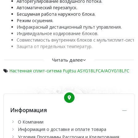
Авторегулирование воздушного потока.
Автоматический перезапуск.
Бесшумная работа наружного блока.
Режим осушения.
Инфракрасный дистанционный пульт управления.
Индивидуальное кодирование блоков.
Совместимость внутренних блоков с мультисплит-систе
Защита от предельных температур.
Самодиагностика.
Функция запоминания настроек и автоматический переза
Читать далее
Режим экономичного энергопотребления.
Настенная сплит-ситема Fujitsu ASYG18LFCA/AOYG18LFC
Технология V-PAM.
Режим комфортного сна.
Индикатор загрязнения фильтра.
Фильтр ионного деодорирования.
Яблочно-катехиновый фильтр.
Осушение теплообменника.
Информация
Опциональные принадлежности (приобретаются отдельно
О Компании
Проводной пульт.
Информация о доставке и оплате товара
Упрощенный пульт.
Условия Программы Рассрочки и Кредитования