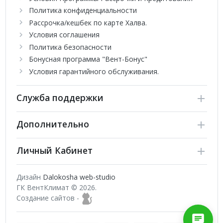
Модуль внешних связей.
Политика конфиденциальности
Комплект кабеля связи.
Рассрочка/кешбек по карте Халва.
Деодорирующий фильтр.
Условия соглашения
STANDARD INVERTER - это передовые технологии в стильном д
Политика безопасности
высокую энергоэффективность и прекрасную систему фильтрац
Бонусная программа "Вент-Бонус"
болезнетворных микроорганизмов и неприятных запахов. Устр
Условия гарантийного обслуживания.
предъявляются повышенные требования и отлично подойдут дл
Служба поддержки
Дополнительно
Личный Кабинет
Дизайн
Dalokosha web-studio
ГК ВентКлимат © 2026.
Создание сайтов -