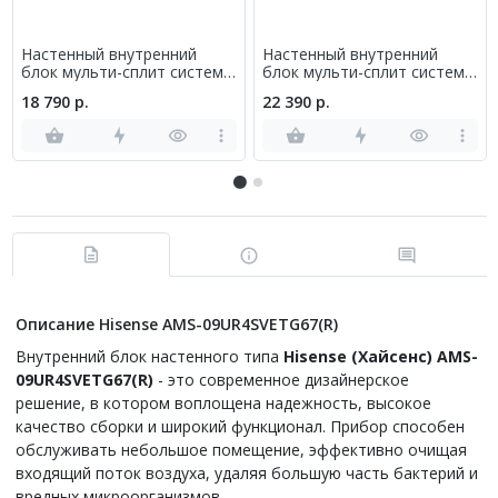
Настенный внутренний
Настенный внутренний
блок мульти-сплит системы
блок мульти-сплит системы
Hisense AMS-09UR4SVETG67
Hisense AMS-
18 790 р.
22 390 р.
09UR4SVETG67(B)
Описание Hisense AMS-09UR4SVETG67(R)
Внутренний блок настенного типа
Hisense (Хайсенс) AMS-
09UR4SVETG67(R)
- это современное дизайнерское
решение, в котором воплощена надежность, высокое
качество сборки и широкий функционал. Прибор способен
обслуживать небольшое помещение, эффективно очищая
входящий поток воздуха, удаляя большую часть бактерий и
вредных микроорганизмов.