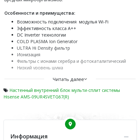
Особенности и преимущества:
Возможность подключения модулья Wi-Fi
Эффективность класса А++
DC Inverter технологии
COLD PLASMA Ion Generator
ULTRA Hi Density фильтр
Ионизация
Фильтры с ионами серебра и фотокаталитический
Низкий уровень шума
Вентилятор 7-скоростной
Читать далее
4D AUTO-Air распределение воздуха
Индикация утечки хладагента
Настенный внутренний блок мульти-сплит системы
MIRAGE-дисплей
Hisense AMS-09UR4SVETG67(R)
Функция I Feel
Светопрозрачный пластик
Dimmer
Режим SLEEP
Режим SUPER
Двустороннее подключение дренажа
Информация
Система самодиагностики и защиты