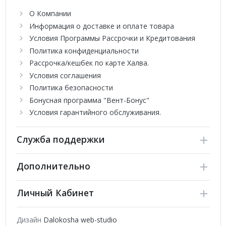
Авторестарт
О Компании
Таймер 24 ч установка вкл/выкл
Информация о доставке и оплате товара
Условия Программы Рассрочки и Кредитования
Серия Premium RED FREE Match DC Inverter - это настенные
внутренние блоки, предназначенные для создания бытовых
Политика конфиденциальности
систем кондиционирования. Оборудование представлено
Рассрочка/кешбек по карте Халва.
современном дизайнерском исполнении и выполнено в
Условия соглашения
черном цвете. Приборы оснащаются большим количеством
Политика безопасности
полезных функций и многоуровневой системой фильтрации.
Бонусная программа "Вент-Бонус"
Условия гарантийного обслуживания.
Служба поддержки
Дополнительно
Личный Кабинет
Дизайн
Dalokosha web-studio