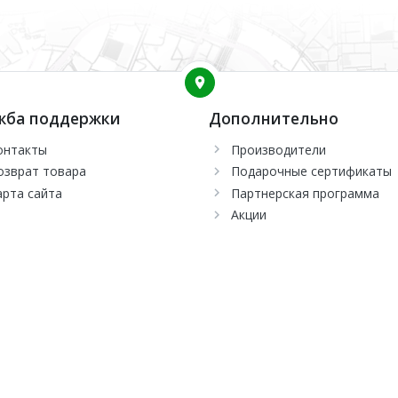
ырех скоростей вращения вентилятора: от самой тихой до турб
жба поддержки
Дополнительно
онтакты
Производители
озврат товара
Подарочные сертификаты
арта сайта
Партнерская программа
Акции