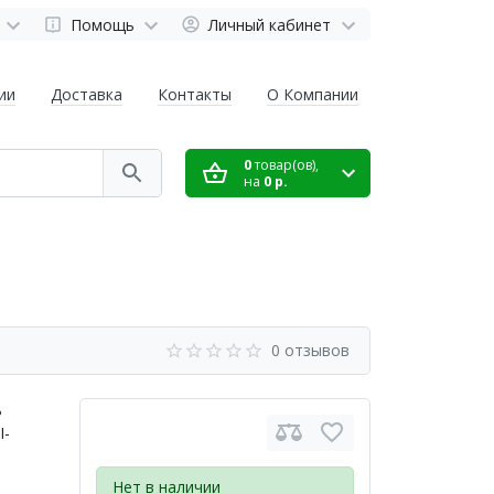
Помощь
Личный кабинет
ии
Доставка
Контакты
О Компании
0
товар(ов),
на
0 р.
0 отзывов
ь
I-
Нет в наличии