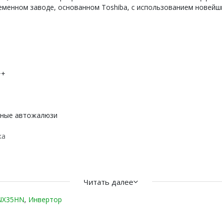
менном заводе, основанном Toshiba, с использованием новейши
++
ьные автожалюзи
ка
C Freedom")
Читать далее
оров RENAISSANCE DC EU Inverter 2022 оснащена встроенным м
NX35HN
,
Инвертор
грева составляет 30-120% от номинала. Ведущие производствен
иентам более длительный гарантийный срок кондиционеров. Чт