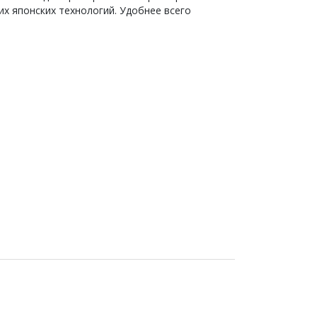
х японских технологий. Удобнее всего
одулем WLAN. Самый широкий диапазон
ные стандарты и уверенность в качестве
обы выбрать наиболее удобный режим