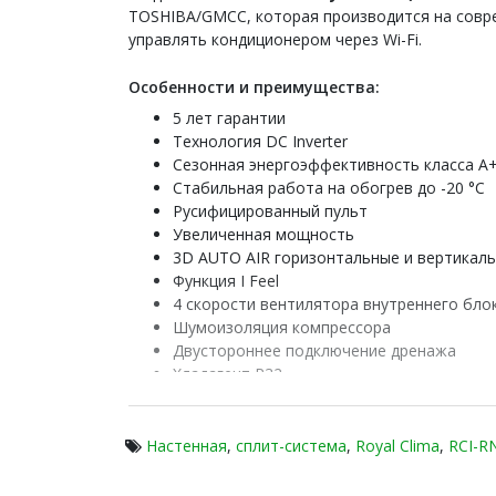
TOSHIBA/GMCC, которая производится на совре
управлять кондиционером через Wi-Fi.
Особенности и преимущества:
5 лет гарантии
Технология DC Inverter
Сезонная энергоэффективность класса А
Стабильная работа на обогрев до -20 °С
Русифицированный пульт
Увеличенная мощность
3D AUTO AIR горизонтальные и вертикал
Функция I Feel
4 скорости вентилятора внутреннего бло
Шумоизоляция компрессора
Двустороннее подключение дренажа
Хладагент R32
Встроенный Wi-Fi модуль (приложение "A
Усовершенствованная передовая серия инверт
Настенная
,
сплит-система
,
Royal Clima
,
RCI-R
регулирования холодопроизводительности и на
бренда ROYAL Clima позволяют предлагать кл