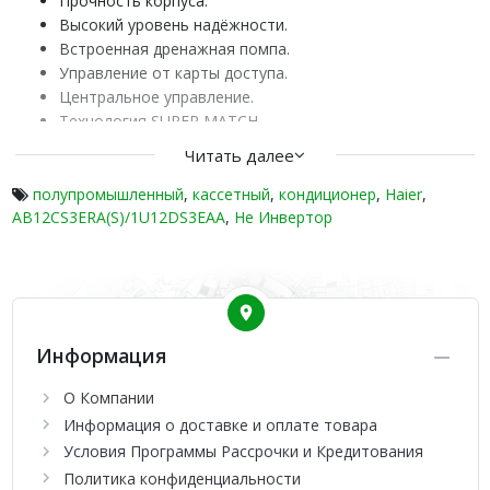
Прочность корпуса.
Высокий уровень надёжности.
Встроенная дренажная помпа.
Управление от карты доступа.
Центральное управление.
Технология SUPER MATCH.
Ночной режим.
Читать далее
Режим авто.
Подмес свежего воздуха.
полупромышленный
,
кассетный
,
кондиционер
,
Haier
,
AB12CS3ERA(S)/1U12DS3EAA
Недельный таймер.
,
Не Инвертор
Групповое управление.
Серия высокотехнологических кассетных сплит-систем AB
SUPER MATCH от известной на весь мир компании Haier
отличается не только стильным и элегантным дизайном, но
и многофункциональностью. Подобная серия
Информация
комплектуется пультом, который является основным
источником управления кондиционером. Представленный
О Компании
модельный ряд оснащается недельным таймером.
Информация о доставке и оплате товара
Условия Программы Рассрочки и Кредитования
Политика конфиденциальности