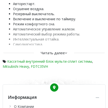
Авторестарт.
Осушение воздуха.
Резервный выключатель.
Включение и выключение по таймеру.
Режим комфортного сна.
Автоматическое управление жалюзи.
Автоматический выбор режима работы.
Интеллектуальная оттайка.
Самодиагностика.
Кассетные внутренние блоки FDTC-VG оснащены
Читать далее
резервными выключателями, поэтому подходят для
Кассетный внутренний блок мульти-сплит системы
,
установки в помещениях, где иногда бывают сбои в подаче
Mitsubishi Heavy
,
FDTC35VH
электрического тока. Современные устройства отличаются
способностью самостоятельно подбирать режим работы
под отдельные условия. Функция интеллектуальной оттайки
инея и система самодиагностики гарантируют приборам
долговечность.
Информация
О Компании