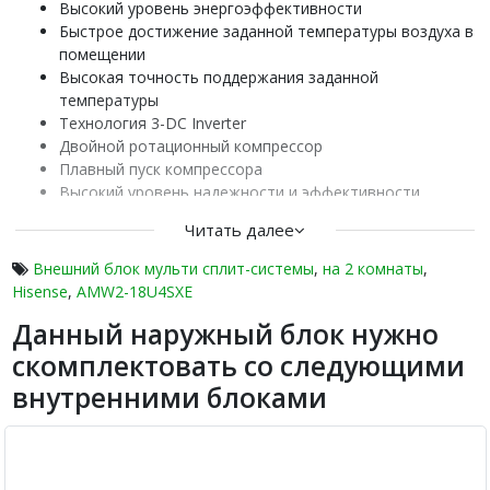
Высокий уровень энергоэффективности
Быстрое достижение заданной температуры воздуха в
помещении
Высокая точность поддержания заданной
температуры
Технология 3-DC Inverter
Двойной ротационный компрессор
Плавный пуск компрессора
Высокий уровень надежности и эффективности
компрессора
Читать далее
Двойная шумоизоляция компрессора
Электронный расширительный вентиль
Внешний блок мульти сплит-системы
,
на 2 комнаты
,
Внутренняя насечка на трубках теплообменника
Hisense
,
AMW2-18U4SXE
Высокая эффективность теплообмена
Данный наружный блок нужно
Защитная накладка на вентилях внешнего блока
Возможность работы в зимнее время
скомплектовать со следующими
Озонобезопасный хладагент
внутренними блоками
Наружные блоки серии FREE MATCH – это сочетание
высокого уровня энергоэффективности, надежности и
превосходных пользовательских характеристик. Двойная
шумоизоляция компрессора обеспечивает низкие шумовые