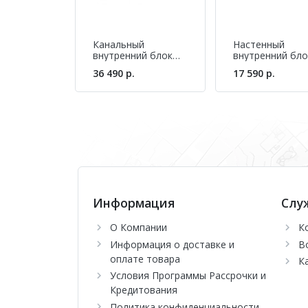
Канальный
Настенный
внутренний блок
внутренний бло
мульти-сплит
мульти-сплит
36 490 р.
17 590 р.
системы Hisense
системы Hisens
AMD-09UX4SJD
AMS-12UR4SVE
Информация
Слу
О Компании
К
Информация о доставке и
В
оплате товара
К
Условия Программы Рассрочки и
Кредитования
Политика конфиденциальности