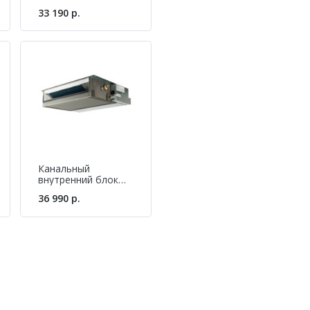
мульти-сплит
33 190 р.
системы Hisense
AKT-09UR4RK4
Канальный
внутренний блок
мульти-сплит
36 990 р.
системы Hisense
AMD-18UX4SJD