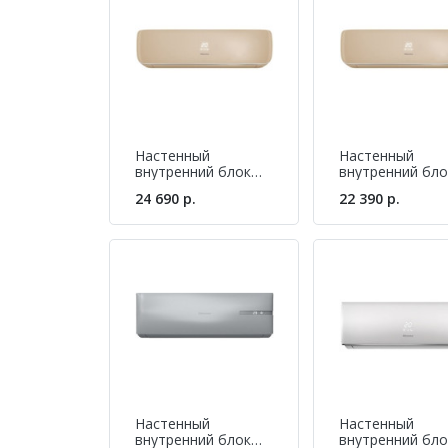
Высокая степень надежности составных частей
градусов.
Настенный
Настенный
внутренний блок
внутренний бло
мульти-сплит
мульти-сплит
24 690 р.
22 390 р.
системы Hisense
системы Hisens
AMS-
AMS-
12UR4SVETG67(C)
09UR4SVETG67(
Настенный
Настенный
внутренний блок
внутренний бло