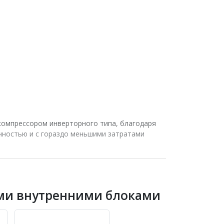
омпрессором инверторного типа, благодаря
чностью и с гораздо меньшими затратами
вращения значительно снизились, что сделало
это обусловило более тихую и эффективную
коряют скорость прохождения хладагента и тем
ми внутренними блоками
уске агрегата.