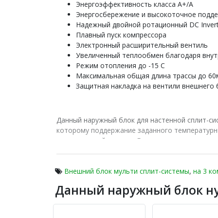
Энергоэффективность класса А+/А
Энергосбережение и высокоточное поддер
Надежный двойной ротационный DC Inver
Плавный пуск компрессора
Электронный расширительный вентиль
Увеличенный теплообмен благодаря внут
Режим отопления до -15 С
Максимальная общая длина трассы до 60м
Защитная накладка на вентили внешнего 
Данный наружный блок для настенной сплит-с
которому поддержание заданного температурно
электрической энергии. Благодаря оснащению 
его работу более плавной. Также, это позволи
работу всего агрегата.
Внешний блок мульти сплит-системы
,
на 3 к
На медных трубках теплообменника с внутренн
Данный наружный блок н
самым повышают эффективность температурно
Функция плавного пуска компрессора предупреж