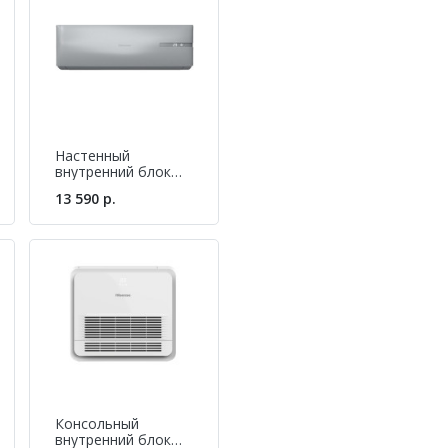
ции режима отопления при морозе до -15
Настенный
внутренний блок
мульти-сплит
13 590 р.
системы Hisense
AMS-09UR4SVEDL6
(S)
Консольный
внутренний блок