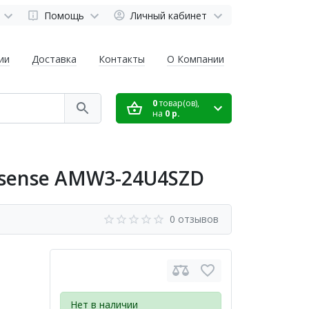
Помощь
Личный кабинет
ии
Доставка
Контакты
О Компании
0
товар(ов),
на
0 р.
isense AMW3-24U4SZD
0 отзывов
Нет в наличии