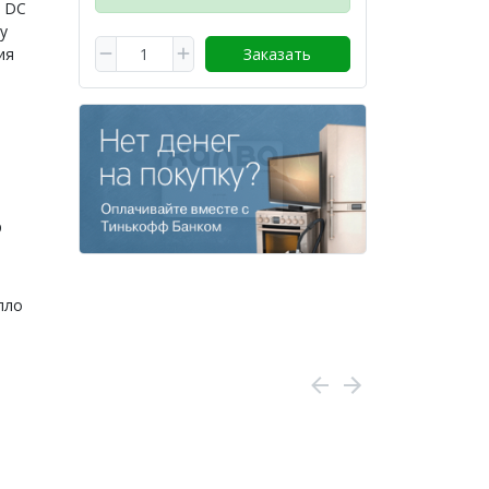
 DC
у
ия
Заказать
р
пло