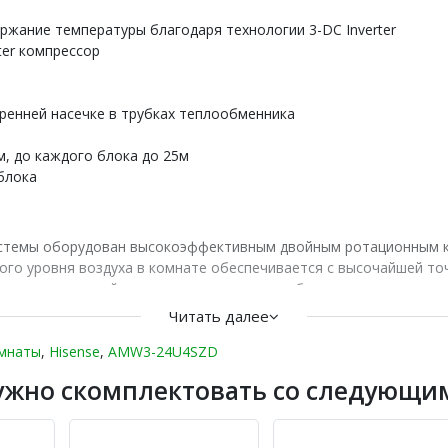
жание температуры благодаря технологии 3-DC Inverter
ter компрессор
ренней насечке в трубках теплообменника
, до каждого блока до 25м
блока
истемы оборудован высокоэффективным двойным ротационным к
го уровня воздуха в комнате обеспечивается с высочайшей то
компрессора двойным ротором трение и вибрация во время его 
ло предотвратить утечку хладагента во время сжатия. В итоге 
Читать далее
омнаты
,
Hisense
,
AMW3-24U4SZD
ей стороны нанесены насечки, которые значительно (до 50%) ус
ужно скомплектовать со следующи
го обмена.
дает возникновения перегрузок систему электропитания при зап