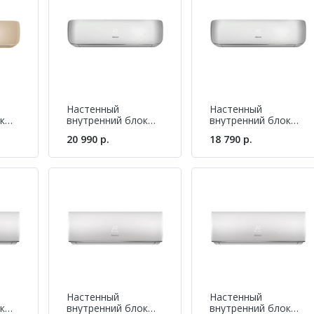
 и точность их соединения обеспечивает возможность активиза
Настенный
Настенный
к
внутренний блок
внутренний блок
мульти-сплит
мульти-сплит
20 990 р.
18 790 р.
e
системы Hisense
системы Hisense
AMS-12UR4SVETG67
AMS-09UR4SVETG67
C)
Настенный
Настенный
к
внутренний блок
внутренний блок