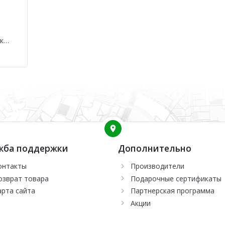
к
e
DB65
жба поддержки
Дополнительно
онтакты
Производители
озврат товара
Подарочные сертификаты
арта сайта
Партнерская программа
Акции