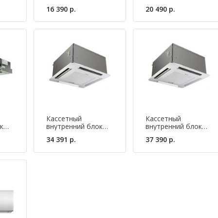
мульти-сплит
мульти-сплит
16 390 р.
20 490 р.
e
системы Hisense
системы Hisense
DB65
AMS-09UR4SVEDB65
AMS-
18UR4SFADB65
Кассетный
Кассетный
к
внутренний блок
внутренний блок
мульти-сплит
мульти-сплит
34 391 р.
37 390 р.
e
системы Hisense
системы Hisense
AMC-12UX4SAA
AMC-18UX4SAA