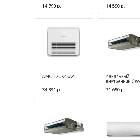
мульти-сплит
мульти-сплит
14 790 р.
14 590 р.
системы Hisense
системы Hisens
AMS-12UR4SVEDL6
AMS-07UR4SVE
(S)
AMC-12UX4SAA
Канальный
внутренний бло
мульти-сплит
34 391 р.
31 690 р.
системы Hisens
AMD-12UX4SJD