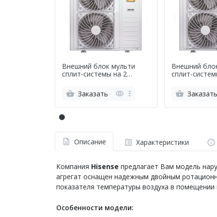
Внешний блок мульти
Внешний бло
сплит-системы на 2
сплит-систем
комнаты Hisense AMW2-
комнаты Hisense 
18U4SXE
14U4SRE
Заказать
Заказат
Описание
Характеристики
Компания
Hisense
предлагает Вам модель нар
агрегат оснащен надежным двойным ротационны
показателя температуры воздуха в помещении 
Особенности модели: