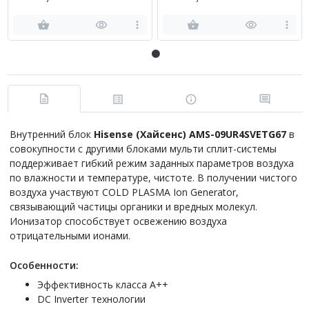
Hisense AMS-
Hisense AMS-
09UR4SVETG67(R)
12UR4SVETG67(R)
Внутренний блок
Hisense (Хайсенс) AMS-09UR4SVETG67
в
совокупности с другими блоками мульти сплит-системы
поддерживает гибкий режим заданных параметров воздуха
по влажности и температуре, чистоте. В получении чистого
воздуха участвуют COLD PLASMA Ion Generator,
связывающий частицы органики и вредных молекул.
Ионизатор способствует освежению воздуха
отрицательными ионами.
Особенности:
Эффективность класса А++
DC Inverter технологии