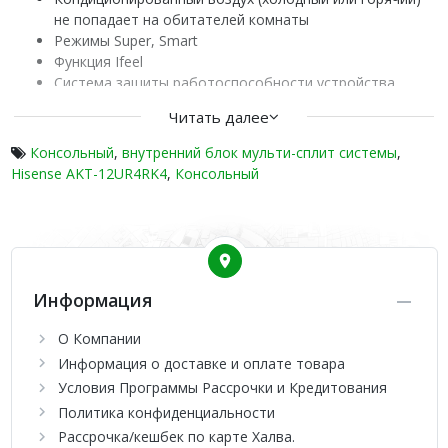
не попадает на обитателей комнаты
Режимы Super, Smart
Функция Ifeel
Система защиты работоспособности устройства
Высокоэффективный пылевой фильтр тонкой очистки
Читать далее
Ultra Hi Density
Стабильное поддержание заданной температуры
Консольный
,
внутренний блок мульти-сплит системы
,
воздуха в помещении
Hisense AKT-12UR4RK4
,
Консольный
Возможно объединение до 16 блоков с центральным
управлением
Малошумная работа
Компактные размеры
Эстетичный дизайн
Информация
Внутренние консольные блоки серии FREE MATCH DC
Inverter отличаются не только компактными размерами,
О Компании
благодаря чему прибор практически не занимает места в
Информация о доставке и оплате товара
помещении, а и особенным способом распределения
Условия Программы Рассрочки и Кредитования
кондиционированного воздуха. Охлажденный или нагретый
воздух подает из устройства либо в горизонтальном
Политика конфиденциальности
направлении, либо в вертикальном – в обоих случаях
Рассрочка/кешбек по карте Халва.